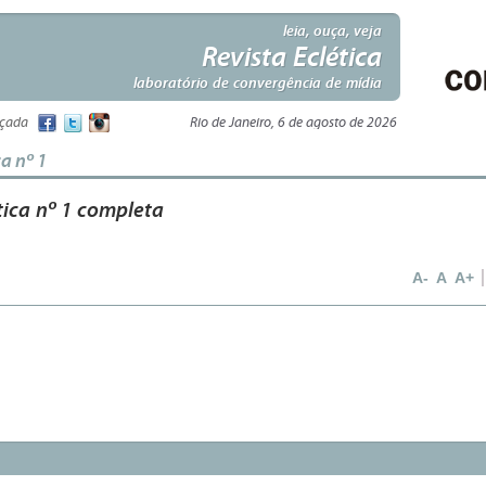
leia, ouça, veja
Revista Eclética
laboratório de convergência de mídia
nçada
Rio de Janeiro, 6 de agosto de 2026
ca nº 1
tica nº 1 completa
A-
A
A+