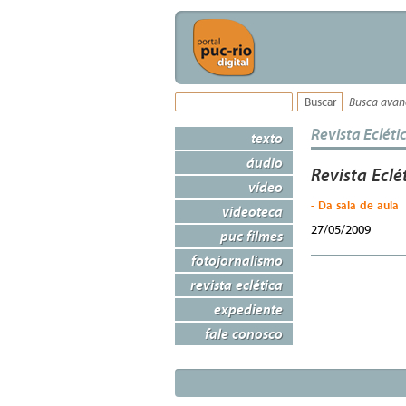
Busca ava
Revista Ecléti
texto
áudio
Revista Eclé
vídeo
- Da sala de aula
videoteca
27/05/2009
puc filmes
fotojornalismo
revista eclética
expediente
fale conosco