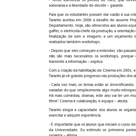
- Tento identificar os pontos de risco, que dev
soberania e a liberdade de decidir – garante.
Para que os estudantes possam dar vazão à sua cria
Taranto aceitou em 2006 o desafio de assumir Proj
Departamento. Hoje, são oferecidos aos alunos e
gaffer, o eletricista-chefe da produção; a orientaç
finalização de som e imagem; e um orçamento de
realizados também workshops.
- Depois que eles começam a entender, vão passand
não são mais necessários os workshops, porque 
transmitir a informação – explica.
Com a criação da habilitação de Cinema em 2005, era
Taranto já vê grande progresso nas produções dos a
- Cada vez mais, os temas estão se diversificando
variadas do que simplesmente algo muito introspect
Há mais comédias, dramas, este ano vai ter um mu
filme”. Cinema é colaboração, é equipe – atesta.
Taranto elogia a capacidade dos alunos se organi
exercitar e adquirir experiência.
- É importante que os alunos que iniciam o curso 
da Universidade. Eu estimulo os primeiros perí
projetos – afirma.