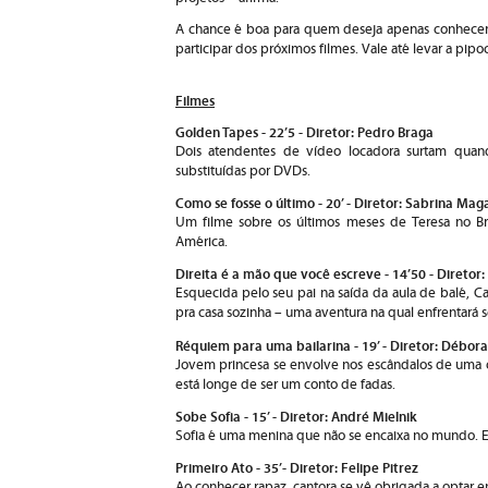
A chance é boa para quem deseja apenas conhecer 
participar dos próximos filmes. Vale até levar a pipo
Filmes
Golden Tapes - 22’5 - Diretor: Pedro Braga
Dois atendentes de vídeo locadora surtam quan
substituídas por DVDs.
Como se fosse o último - 20’ - Diretor: Sabrina Mag
Um filme sobre os últimos meses de Teresa no Bra
América.
Direita é a mão que você escreve - 14’50 - Diretor:
Esquecida pelo seu pai na saída da aula de balé, Ca
pra casa sozinha – uma aventura na qual enfrentará
Réquiem para uma bailarina - 19’ - Diretor: Débo
Jovem princesa se envolve nos escândalos de uma co
está longe de ser um conto de fadas.
Sobe Sofia - 15’ - Diretor: André Mielnik
Sofia é uma menina que não se encaixa no mundo.
Primeiro Ato - 35’- Diretor: Felipe Pitrez
Ao conhecer rapaz, cantora se vê obrigada a optar e