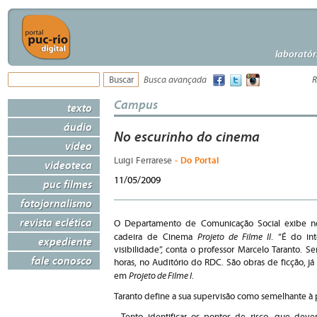
laboratór
Busca avançada
R
Campus
texto
áudio
No escurinho do cinema
vídeo
- Do Portal
Luigi Ferrarese
videoteca
11/05/2009
puc filmes
fotojornalismo
revista eclética
O Departamento de Comunicação Social exibe nes
Projeto de Filme II
cadeira de Cinema
. “É do in
expediente
visibilidade”, conta o professor Marcelo Taranto. Se
fale conosco
horas, no Auditório do RDC. São obras de ficção, j
Projeto de Filme I
em
.
Taranto define a sua supervisão como semelhante à 