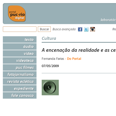
laboratór
Busca avançada
Ri
Cultura
texto
áudio
A encenação da realidade e as ce
vídeo
- Do Portal
Fernanda Farias
videoteca
07/05/2009
puc filmes
fotojornalismo
revista eclética
expediente
fale conosco