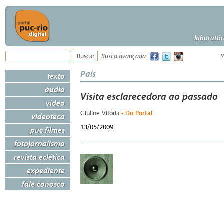
laboratór
Busca avançada
R
País
texto
áudio
Visita esclarecedora ao passado
vídeo
- Do Portal
Giuline Vitória
videoteca
13/05/2009
puc filmes
fotojornalismo
revista eclética
expediente
fale conosco