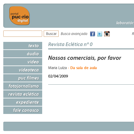
laboratór
Busca avançada
R
Revista Eclética nº 0
texto
áudio
Nossos comerciais, por favor
vídeo
- Da sala de aula
Maria Luíza
videoteca
02/04/2009
puc filmes
fotojornalismo
revista eclética
expediente
fale conosco