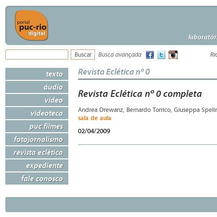
laboratór
Busca avançada
Ri
Revista Eclética nº 0
texto
áudio
Revista Eclética nº 0 completa
vídeo
Andrea Drewanz, Bernardo Torrico, Giuseppa Spel
videoteca
sala de aula
puc filmes
02/04/2009
fotojornalismo
revista eclética
expediente
fale conosco