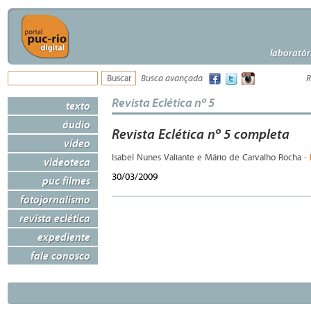
laboratór
Busca avançada
R
Revista Eclética nº 5
texto
áudio
Revista Eclética nº 5 completa
vídeo
-
Isabel Nunes Valiante e Mário de Carvalho Rocha
videoteca
30/03/2009
puc filmes
fotojornalismo
revista eclética
expediente
fale conosco