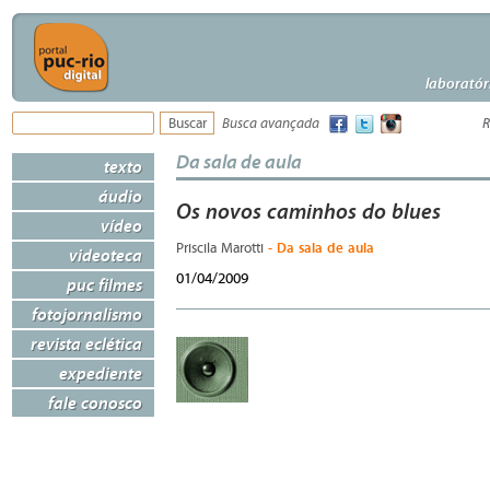
laboratór
Busca avançada
R
Da sala de aula
texto
áudio
Os novos caminhos do blues
vídeo
- Da sala de aula
Priscila Marotti
videoteca
01/04/2009
puc filmes
fotojornalismo
revista eclética
expediente
fale conosco