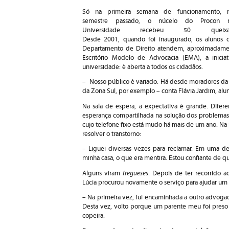
Só na primeira semana de funcionamento, 
semestre passado, o núcelo do Procon 
Universidade recebeu 50 queixa
Desde 2001, quando foi inaugurado, os alunos 
Departamento de Direito atendem, aproximadamen
Escritório Modelo de Advocacia (EMA), a iniciat
universidade: é aberta a todos os cidadãos.
– Nosso público é variado. Há desde moradores da 
da Zona Sul, por exemplo – conta Flávia Jardim, alu
Na sala de espera, a expectativa é grande. Dife
esperança compartilhada na solução dos problemas.
cujo telefone fixo está mudo há mais de um ano. Na 
resolver o transtorno:
– Liguei diversas vezes para reclamar. Em uma del
minha casa, o que era mentira. Estou confiante de q
fregueses
Alguns viram
. Depois de ter recorrido 
Lúcia procurou novamente o serviço para ajudar um
– Na primeira vez, fui encaminhada a outro advog
Desta vez, volto porque um parente meu foi preso 
copeira.