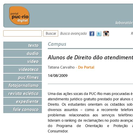
laboratór
Busca avançada
R
Campus
texto
áudio
Alunos de Direito dão atendiment
vídeo
- Do Portal
Tatiana Carvalho
videoteca
14/08/2009
puc filmes
fotojornalismo
revista eclética
Uma das ações socais da PUC-Rio mais procuradas é
atendimento jurídico gratuito prestado por alunos 
expediente
Direito. Os estudantes orientam os cidadãos sob
fale conosco
diversos assuntos – como a recorrente telefoni
problemas relacionados aos serviços telefônic
lideram o ranking de reclamações no posto avança
do Programa de Orientação e Proteção 
Consumidor.