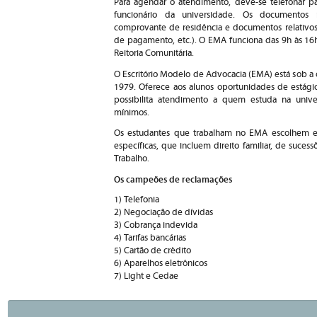
Para agendar o atendimento, deve-se telefonar pa
funcionário da universidade. Os documentos n
comprovante de residência e documentos relativos 
de pagamento, etc.). O EMA funciona das 9h às 16h
Reitoria Comunitária.
O Escritório Modelo de Advocacia (EMA) está sob 
1979. Oferece aos alunos oportunidades de estágio
possibilita atendimento a quem estuda na unive
mínimos.
Os estudantes que trabalham no EMA escolhem entre
específicas, que incluem direito familiar, de suces
Trabalho.
Os campeões de reclamações
1) Telefonia
2) Negociação de dívidas
3) Cobrança indevida
4) Tarifas bancárias
5) Cartão de crédito
6) Aparelhos eletrônicos
7) Light e Cedae