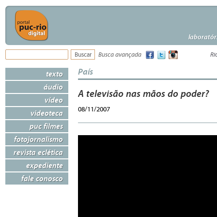
laboratór
Busca avançada
Ri
País
texto
áudio
A televisão nas mãos do poder?
vídeo
08/11/2007
videoteca
puc filmes
fotojornalismo
revista eclética
expediente
fale conosco