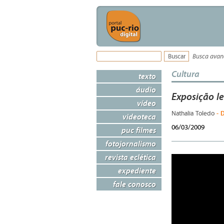
Busca ava
Cultura
texto
áudio
Exposição l
vídeo
- 
Nathalia Toledo
videoteca
06/03/2009
puc filmes
fotojornalismo
revista eclética
expediente
fale conosco