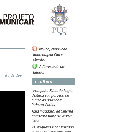
No Rio, exposição
homenageia Chico
Mendes
A floresta de um
lutador
A-
A
A+
+ cultura
Arranjador Eduardo Lages
destaca sua parceria de
quase 40 anos com
Roberto Carlos
Aula inaugural de Cinema
apresenta filme de Walter
Lima
Zé Nogueira é considerado