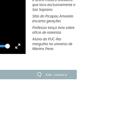
o único músico brasileiro
que toca exclusivamente o
Sax Soprano
Sítio do Picapau Amarelo
encanta gerações
Professor lança livro sobre
ofício de roteirista
Aluno da PUC-Rio
mergulha no universo de
lume
Martins Pena
Toggle
Fullscreen
fale conosco