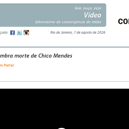
leia, ouça, veja
Vídeo
laboratório de convergência de mídia
nçada
Rio de Janeiro, 7 de agosto de 2026
embra morte de Chico Mendes
Do Portal