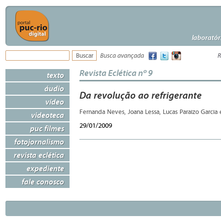
laboratór
Busca avançada
R
Revista Eclética nº 9
texto
áudio
Da revolução ao refrigerante
vídeo
Fernanda Neves, Joana Lessa, Lucas Paraizo Garcia 
videoteca
29/01/2009
puc filmes
fotojornalismo
revista eclética
expediente
fale conosco