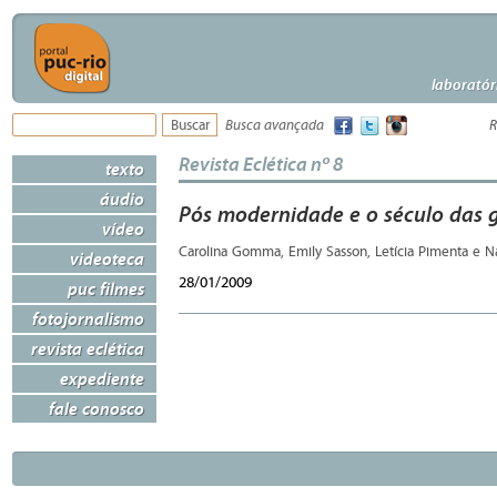
laboratór
Busca avançada
R
Revista Eclética nº 8
texto
áudio
Pós modernidade e o século das 
vídeo
Carolina Gomma, Emily Sasson, Letícia Pimenta e N
videoteca
28/01/2009
puc filmes
fotojornalismo
revista eclética
expediente
fale conosco