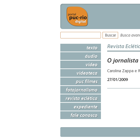
Busca ava
Revista Ecléti
texto
áudio
O jornalista
vídeo
Carolina Zappa e 
videoteca
27/01/2009
puc filmes
fotojornalismo
revista eclética
expediente
fale conosco