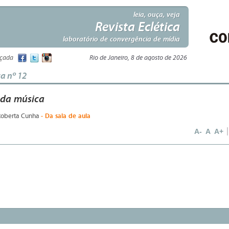
leia, ouça, veja
Revista Eclética
laboratório de convergência de mídia
nçada
Rio de Janeiro, 8 de agosto de 2026
ca nº 12
 da música
- Da sala de aula
Roberta Cunha
A-
A
A+