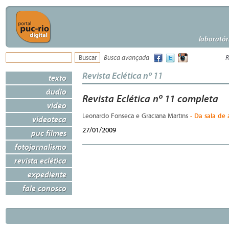
laboratór
Busca avançada
R
Revista Eclética nº 11
texto
áudio
Revista Eclética nº 11 completa
vídeo
- Da sala de 
Leonardo Fonseca e Graciana Martins
videoteca
27/01/2009
puc filmes
fotojornalismo
revista eclética
expediente
fale conosco