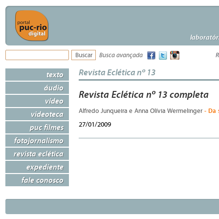
laboratór
Busca avançada
R
Revista Eclética nº 13
texto
áudio
Revista Eclética nº 13 completa
vídeo
- Da 
Alfredo Junqueira e Anna Olívia Wermelinger
videoteca
27/01/2009
puc filmes
fotojornalismo
revista eclética
expediente
fale conosco