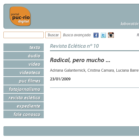
laboratór
Busca avançada
R
Revista Eclética nº 10
texto
áudio
Radical, pero mucho ...
vídeo
Adriana Galanternick, Cristina Camara, Luciana Barr
videoteca
23/01/2009
puc filmes
fotojornalismo
revista eclética
expediente
fale conosco