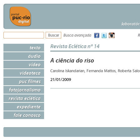
laboratór
Busca avançada
R
Revista Eclética nº 14
texto
áudio
A ciência do riso
vídeo
Carolina Iskandarian, Fernanda Mattos, Roberta Sa
videoteca
21/01/2009
puc filmes
fotojornalismo
revista eclética
expediente
fale conosco