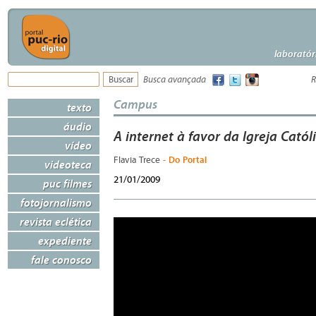
laboratór
Busca avançada
R
Campus
texto
áudio
A internet à favor da Igreja Catól
vídeo
- Do Portal
Flavia Trece
videoteca
21/01/2009
puc filmes
fotojornalismo
revista eclética
expediente
fale conosco