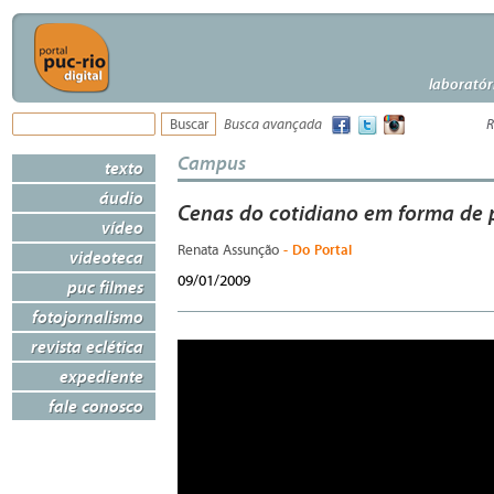
laboratór
Busca avançada
R
Campus
texto
áudio
Cenas do cotidiano em forma de
vídeo
- Do Portal
Renata Assunção
videoteca
09/01/2009
puc filmes
fotojornalismo
revista eclética
expediente
fale conosco