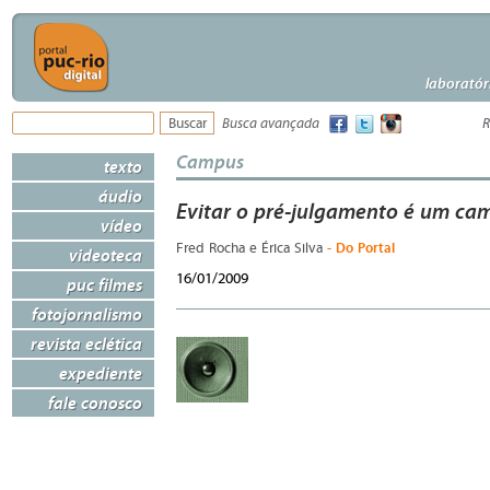
laboratór
Busca avançada
R
Campus
texto
áudio
Evitar o pré-julgamento é um ca
vídeo
- Do Portal
Fred Rocha e Érica Silva
videoteca
16/01/2009
puc filmes
fotojornalismo
revista eclética
expediente
fale conosco