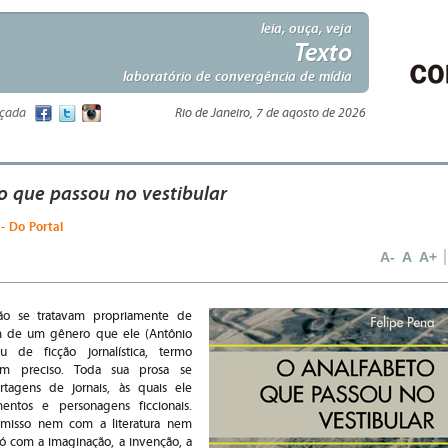
leia, ouça, veja
Texto
laboratório de convergência de mídia
nçada
Rio de Janeiro, 7 de agosto de 2026
o que passou no vestibular
- Do Portal
a
A-
A
A+
ão se tratavam propriamente de
m de um gênero que ele (Antônio
ou de ficção jornalística, termo
ém preciso. Toda sua prosa se
tagens de jornais, às quais ele
mentos e personagens ficcionais.
misso nem com a literatura nem
ó com a imaginação, a invenção, a