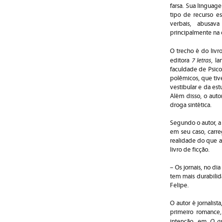
farsa. Sua linguag
tipo de recurso es
verbais, abusav
principalmente na 
O trecho é do livr
7 letras
editora
, l
faculdade de Psico
polêmicos, que tiv
vestibular e da es
Além disso, o auto
droga sintética.
Segundo o autor, a 
em seu caso, carre
realidade do que a 
livro de ficção.
– Os jornais, no di
tem mais durabili
Felipe.
O autor é jornalist
primeiro romance,
O an
intenção, em