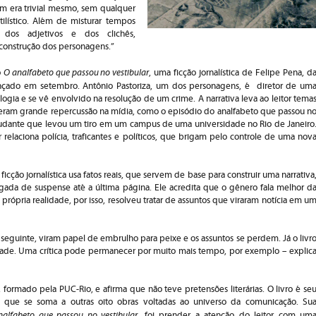
em era trivial mesmo, sem qualquer
tilístico. Além de misturar tempos
a dos adjetivos e dos clichês,
construção dos personagens.”
O analfabeto que passou no vestibular
o
, uma ficção jornalística de Felipe Pena, d
ançado em setembro. Antônio Pastoriza, um dos personagens, é diretor de um
logia e se vê envolvido na resolução de um crime. A narrativa leva ao leitor tema
eram grande repercussão na mídia, como o episódio do analfabeto que passou n
tudante que levou um tiro em um campus de uma universidade no Rio de Janeiro
r relaciona polícia, traficantes e políticos, que brigam pelo controle de uma nov
ficção jornalística usa fatos reais, que servem de base para construir uma narrativa
gada de suspense até a última página. Ele acredita que o gênero fala melhor d
própria realidade, por isso, resolveu tratar de assuntos que viraram notícia em u
a seguinte, viram papel de embrulho para peixe e os assuntos se perdem. Já o livr
dade. Uma crítica pode permanecer por muito mais tempo, por exemplo – explic
a, formado pela PUC-Rio, e afirma que não teve pretensões literárias. O livro é se
 que se soma a outras oito obras voltadas ao universo da comunicação. Su
alfabeto que passou no vestibular
, foi prender a atenção do leitor com um