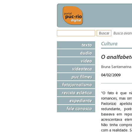
Busca ava
Cultura
texto
áudio
O analfabet
vídeo
Bruna Santamarin
videoteca
04/02/2009
puc filmes
fotojornalismo
revista eclética
“O fato é que n
romances, mas si
expediente
Pastoriza) apelid
fale conosco
redundante, por
baseava em repor
acrescentava ele
Não tinha compro
com a realidade. S