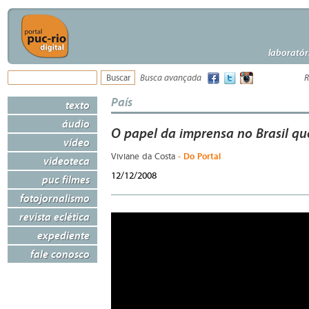
laboratór
Busca avançada
R
País
texto
áudio
O papel da imprensa no Brasil q
vídeo
- Do Portal
Viviane da Costa
videoteca
12/12/2008
puc filmes
fotojornalismo
revista eclética
expediente
fale conosco