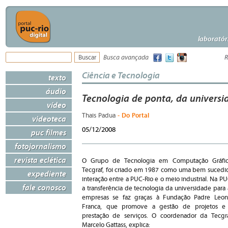
laboratór
Busca avançada
R
Ciência e Tecnologia
texto
áudio
Tecnologia de ponta, da univers
vídeo
- Do Portal
Thais Padua
videoteca
05/12/2008
puc filmes
fotojornalismo
revista eclética
O Grupo de Tecnologia em Computação Gráfic
Tecgraf, foi criado em 1987 como uma bem sucedi
expediente
interação entre a PUC-Rio e o meio industrial. Na PU
fale conosco
a transferência de tecnologia da universidade para 
empresas se faz graças à Fundação Padre Leon
Franca, que promove a gestão de projetos e
prestação de serviços. O coordenador da Tecgra
Marcelo Gattass, explica: