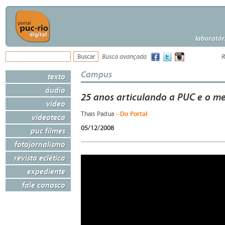
laboratór
Busca avançada
R
Campus
texto
áudio
25 anos articulando a PUC e o m
vídeo
- Do Portal
Thais Padua
videoteca
05/12/2008
puc filmes
fotojornalismo
revista eclética
expediente
fale conosco