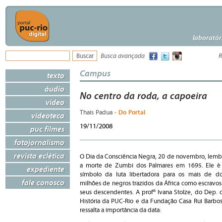
laboratór
Busca avançada
R
Campus
texto
áudio
No centro da roda, a capoeira
vídeo
- Do Portal
Thais Padua
videoteca
19/11/2008
puc filmes
fotojornalismo
revista eclética
O Dia da Consciência Negra, 20 de novembro, lemb
a morte de Zumbi dos Palmares em 1695. Ele é
expediente
símbolo da luta libertadora para os mais de do
fale conosco
milhões de negros trazidos da África como escravos
seus descendentes. A profª Ivana Stolze, do Dep. 
História da PUC-Rio e da Fundação Casa Rui Barbos
ressalta a importância da data: