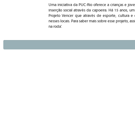
Uma iniciativa da PUC-Rio oferece a crianças e jo
inserção social através da capoeira. Há 15 anos, u
Projeto Vencer que através de esporte, cultura e
nesses locais. Para saber mais sobre esse projeto, a
na roda’.