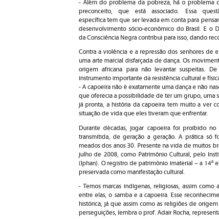
- Além do problema da pobreza, há o problema 
preconceito, que está associado. Essa quest
específica tem que ser levada em conta para pensar
desenvolvimento sócio-econômico do Brasil. E o D
da Consciência Negra contribui para isso, dando re
Contra a violência e a repressão dos senhores de 
uma arte marcial disfarçada de dança. Os moviment
origem africana para não levantar suspeitas. D
instrumento importante da resistência cultural e físic
- A capoeira não é exatamente uma dança e não nas
que oferecia a possibilidade de ter um grupo, uma 
já pronta, a história da capoeira tem muito a ver c
situação de vida que eles tiveram que enfrentar.
Durante décadas, jogar capoeira foi proibido no 
transmitida, de geração a geração. A prática só f
meados dos anos 30. Presente na vida de muitos bras
julho de 2008, como Patrimônio Cultural, pelo Insti
(Iphan). O registro de patrimônio imaterial – a 14ª e
preservada como manifestação cultural.
- Temos marcas indígenas, religiosas, assim como 
entre elas, o samba e a capoeira. Esse reconhecim
histórica, já que assim como as religiões de orige
perseguições, lembra o prof. Adair Rocha, representa