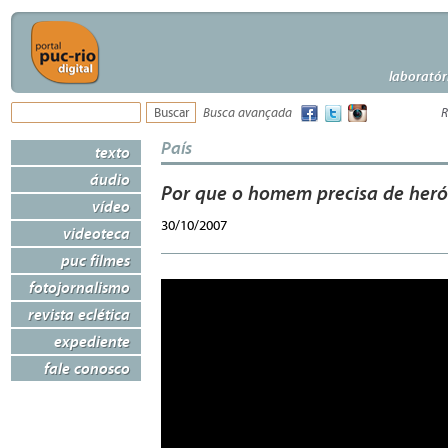
laboratór
Busca avançada
R
País
texto
áudio
Por que o homem precisa de heró
vídeo
30/10/2007
videoteca
puc filmes
fotojornalismo
revista eclética
expediente
fale conosco