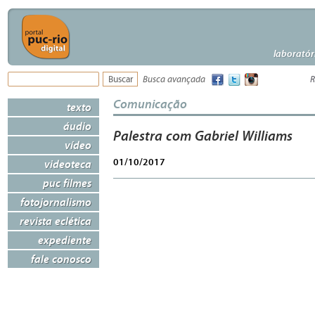
laboratór
Busca avançada
R
Comunicação
texto
áudio
Palestra com Gabriel Williams
vídeo
01/10/2017
videoteca
puc filmes
fotojornalismo
revista eclética
expediente
fale conosco