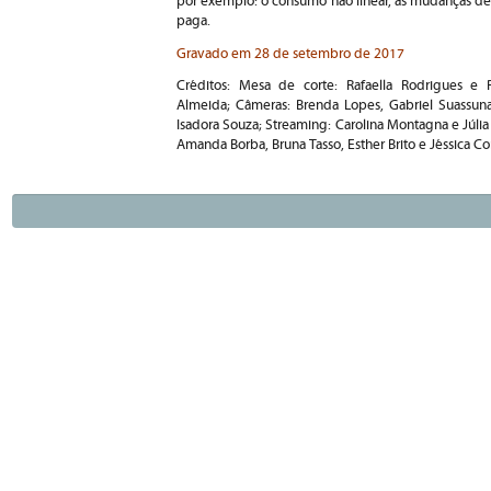
por exemplo: o consumo não linear, as mudanças de h
paga.
Gravado em 28 de setembro de 2017
Créditos: Mesa de corte: Rafaella Rodrigues e
Almeida; Câmeras: Brenda Lopes, Gabriel Suassuna,
Isadora Souza; Streaming: Carolina Montagna e Júlia
Amanda Borba, Bruna Tasso, Esther Brito e Jéssica Co