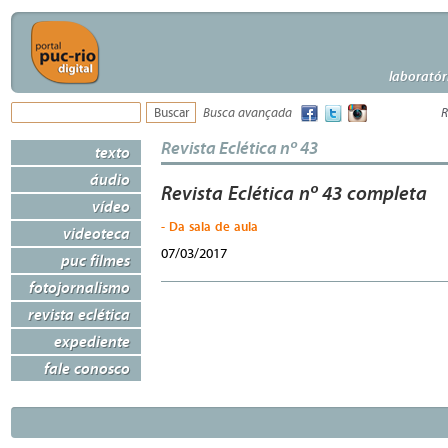
laboratór
Busca avançada
R
Revista Eclética nº 43
texto
áudio
Revista Eclética nº 43 completa
vídeo
- Da sala de aula
videoteca
07/03/2017
puc filmes
fotojornalismo
revista eclética
expediente
fale conosco