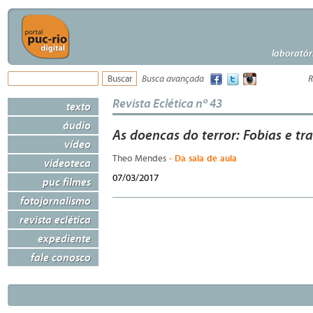
laboratór
Busca avançada
R
Revista Eclética nº 43
texto
áudio
As doencas do terror: Fobias e tr
vídeo
- Da sala de aula
Theo Mendes
videoteca
07/03/2017
puc filmes
fotojornalismo
revista eclética
expediente
fale conosco