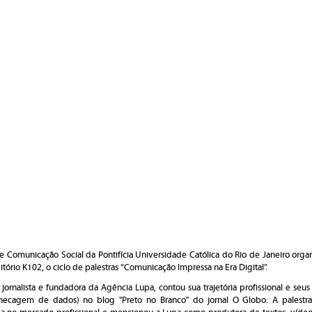
Comunicação Social da Pontifícia Universidade Católica do Rio de Janeiro organ
tório K102, o ciclo de palestras “Comunicação Impressa na Era Digital”.
, jornalista e fundadora da Agência Lupa, contou sua trajetória profissional e seu
hecagem de dados
) no blog "Preto no Branco" do jornal O Globo
. A palestr