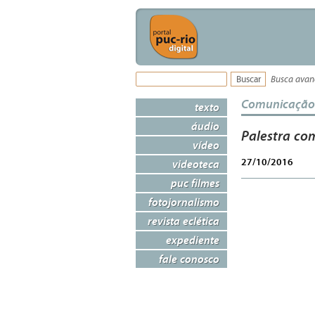
Busca ava
Comunicação
texto
áudio
Palestra com
vídeo
27/10/2016
videoteca
puc filmes
fotojornalismo
revista eclética
expediente
fale conosco