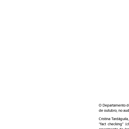
O Departamento de 
de outubro, no audi
Cristina Tardáguila
“fact checking” (
c