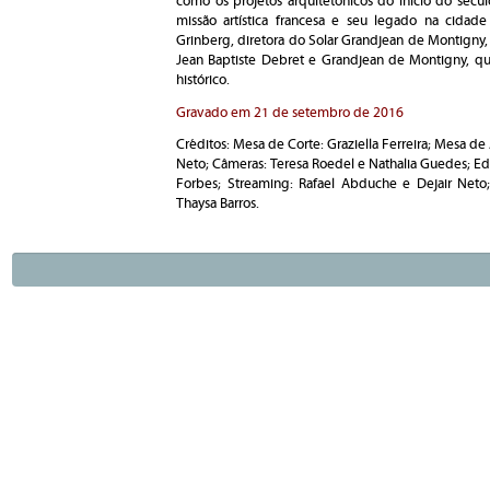
como os projetos arquitetônicos do início do sécul
missão artística francesa e seu legado na cidad
Grinberg,
diretora do Solar Grandjean de Montigny,
Jean Baptiste Debret e Grandjean de Montigny, que
histórico.
Gravado em 21 de setembro de 2016
Créditos: Mesa de Corte: Graziella Ferreira; Mesa d
Neto; Câmeras: Teresa Roedel e Nathalia Guedes; Edi
Forbes; Streaming: Rafael Abduche e Dejair Neto; 
Thaysa Barros.