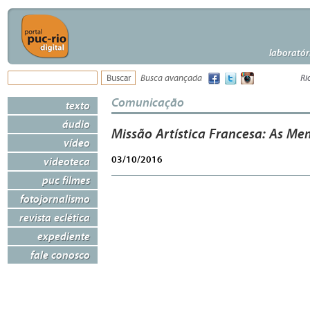
laboratór
Busca avançada
Ri
Comunicação
texto
áudio
Missão Artística Francesa: As Me
vídeo
03/10/2016
videoteca
puc filmes
fotojornalismo
revista eclética
expediente
fale conosco