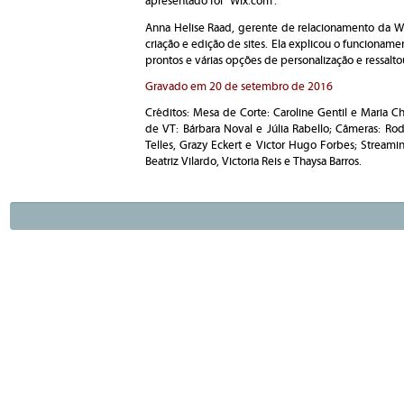
apresentado foi “Wix.com”.
Anna Helise Raad, gerente de relacionamento da Wi
criação e edição de sites. Ela explicou o funcion
prontos e várias opções de personalização e
ressalto
Gravado em 20 de setembro de 2016
Créditos: Mesa de Corte: Caroline Gentil e Maria Ch
de VT: Bárbara Noval e Júlia Rabello; Câmeras: Ro
Telles, Grazy Eckert e Victor Hugo Forbes; Streami
Beatriz Vilardo, Victoria Reis e Thaysa Barros.