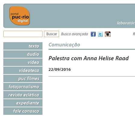
laboratór
Busca avançada
R
Comunicação
texto
áudio
Palestra com Anna Helise Raad
vídeo
22/09/2016
videoteca
puc filmes
fotojornalismo
revista eclética
expediente
fale conosco