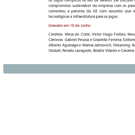
os Jogos Olímpicos no Rio de Janeiro. Ele discuti
compromisso sustentável da empresa com os país
comentou a parceira da GE com assuntos que e
tecnológicas e infraestrutura para os jogos.
Gravado em 10 de Junho
Créditos: Mesa de Corte: Victor Hugo Forbes; Mes
Câmeras: Gabriel Pessoa e Graziella Ferreira; Editore
Alberto Aguinaga e Marina Jaimovich; Streaming: Ra
Studart, Renato Lavagode, Beatriz Vilardo e Caroli