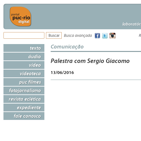
laboratór
Busca avançada
R
Comunicação
texto
áudio
Palestra com Sergio Giacomo
vídeo
13/06/2016
videoteca
puc filmes
fotojornalismo
revista eclética
expediente
fale conosco