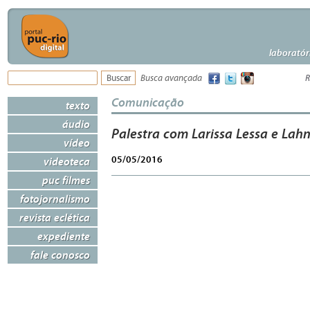
laboratór
Busca avançada
R
Comunicação
texto
áudio
Palestra com Larissa Lessa e Lah
vídeo
05/05/2016
videoteca
puc filmes
fotojornalismo
revista eclética
expediente
fale conosco