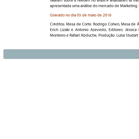
falaram sobre a Nielsen no Brasil e analisaram as 
apresentada uma a
nálise do mercado de Marketing -
Gravado no dia 05 de maio de 2016
Créditos: Mesa de Corte: Rodrigo Cohen; Mesa de Á
Erich Lizaki e Antonio Azevedo; Editores: Jéssica 
Monteiro e Rafael Abduche; Produção: Luísa Studart