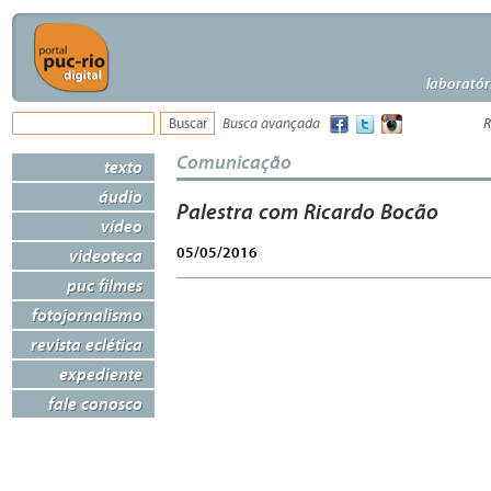
laboratór
Busca avançada
R
Comunicação
texto
áudio
Palestra com Ricardo Bocão
vídeo
05/05/2016
videoteca
puc filmes
fotojornalismo
revista eclética
expediente
fale conosco