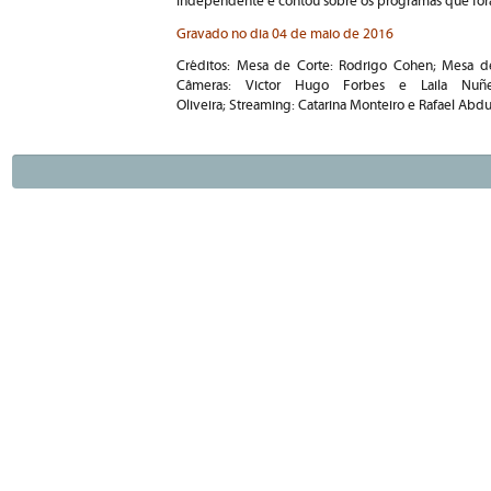
independente e contou sobre os programas que foram
Gravado no dia 04 de maio de 2016
Créditos: Mesa de Corte: Rodrigo Cohen; Mesa d
Câmeras: Victor Hugo Forbes e Laila Nuñez
Oliveira; Streaming: Catarina Monteiro e Rafael Abd