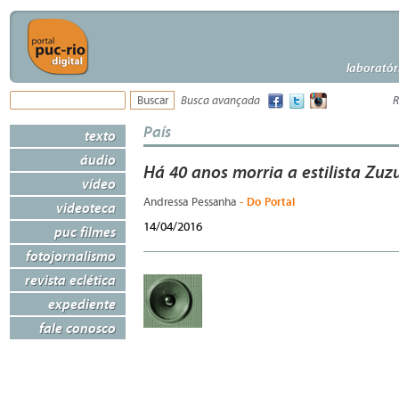
laboratór
Busca avançada
R
País
texto
áudio
Há 40 anos morria a estilista Zuz
vídeo
- Do Portal
Andressa Pessanha
videoteca
14/04/2016
puc filmes
fotojornalismo
revista eclética
expediente
fale conosco