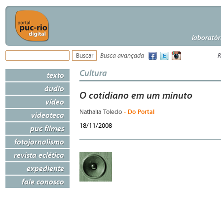
laboratór
Busca avançada
R
Cultura
texto
áudio
O cotidiano em um minuto
vídeo
- Do Portal
Nathalia Toledo
videoteca
18/11/2008
puc filmes
fotojornalismo
revista eclética
expediente
fale conosco