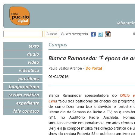
laboratór
Busca avançada
R
Campus
texto
áudio
Bianca Ramoneda: "É época de a
vídeo
- Do Portal
Paula Bastos Araripe
videoteca
01/04/2016
puc filmes
fotojornalismo
revista eclética
Ofício 
Bianca Ramoneda, apresentadora do
Cena
falou dos bastidores da criação do programa
expediente
de como fazer uma boa entrevista na palestra 
fale conosco
último dia da Semana de Rádio e TV, na quinta-fei
(31), no Auditório Padre Anchieta. Forma
simultaneamente em jornalismo e em artes cênicas 
Uerj, ela já compôs música, fez direção artística de 
show da cantora Roberta Sá e publicou um livro c