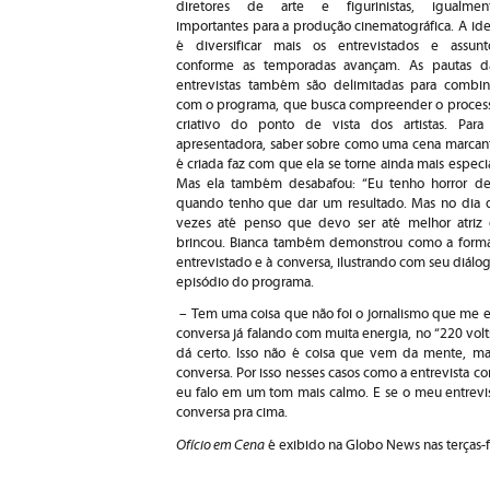
diretores de arte e figurinistas, igualmen
importantes para a produção cinematográfica. A ide
é diversificar mais os entrevistados e assunt
conforme as temporadas avançam. As pautas d
entrevistas também são delimitadas para combin
com o programa, que busca compreender o proces
criativo do ponto de vista dos artistas. Para
apresentadora, saber sobre como uma cena marcan
é criada faz com que ela se torne ainda mais especia
Mas ela também desabafou: “Eu tenho horror de 
quando tenho que dar um resultado. Mas no dia qu
vezes até penso que devo ser até melhor atriz q
brincou. Bianca também demonstrou como a forma 
entrevistado e à conversa, ilustrando com seu diál
episódio do programa.
–
Tem uma coisa que não foi o jornalismo que me e
conversa já falando com muita energia, no “220 volt
dá certo. Isso não é coisa que vem da mente, ma
conversa. Por isso nesses casos como a entrevista c
eu falo em um tom mais calmo. E se o meu entrevis
conversa pra cima.
Ofício em Cena
é exibido na Globo News nas terças-fe