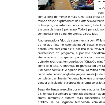
remet
–
O 
com 
com a ideia de menos é mais. Uma caixa preta de t
mundo desde os primórdios da existência do teatro.
as imagens, a abertura e o encerramento, tudo é c
em cima da mesa é por acaso. Tudo é pensado no sim
comigo falando a partir do pronto, parece fácil.
A apresentadora falou de sua entrevista com Wille
de ter sido feito no hotel Marina All Suites, o pr
tinham uma hora com ele e por isso seria inviável 
característica do programa, e por isso decidira
atrapalharia um programa que estivesse montand
definido após duas temporadas do “Ofício”, é mais 
como foi o caso. A entrevista foi gravada em um ca
usar como contraluz. A equipe levou os feltros pret
como o do cenário original e pegou um abajur do h
completar o ambiente. “A gente hoje vive uma époc
vender dificuldade, é a época de arrumar solução”, 
Segundo Bianca, a escolha dos entrevistados tamb
é criteriosa. Na primeira temporada chamaram apen
atores, diretores e autores, mais conhecidos pe
público. Já na segunda temporada convidar