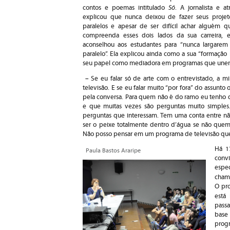
Só
contos e poemas intitulado
. A jornalista e atr
explicou que nunca deixou de fazer seus projet
paralelos e apesar de ser difícil achar alguém q
compreenda esses dois lados da sua carreira, e
aconselhou aos estudantes para “nunca largarem
paralelo”. Ela explicou ainda como a sua “formação 
seu papel como mediadora em programas que unem o
–
Se eu falar só de arte com o entrevistado, a m
televisão. E se eu falar muito “por fora” do assunt
pela conversa. Para quem não é do ramo eu tenho q
e que muitas vezes são perguntas muito simple
perguntas que interessam. Tem uma conta entre nã
ser o peixe totalmente dentro d’água se não quem 
Não posso pensar em um programa de televisão que 
Há 1
Paula Bastos Araripe
conv
espe
cham
O pro
está
passa
base 
prog