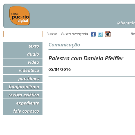
laboratór
Busca avançada
Ri
Comunicação
texto
áudio
Palestra com Daniela Pfeiffer
vídeo
05/04/2016
videoteca
puc filmes
fotojornalismo
revista eclética
expediente
fale conosco