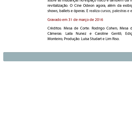
sobre as mudanças no espaço físico e também da no
revitalização. O
Cine Odeon agora, a
lém da exibi
shows, ballets e óperas. E
realiza cursos, palestras e 
Gravado em 31 de março de 2016
Créditos: Mesa de Corte: Rodrigo Cohen; Mesa d
Câmeras: Laila Nunez e Caroline Gentil; Edi
Monteiro;
Produção: Luísa Studart e Lim Riso.