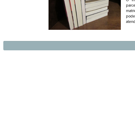
O in
parce
matri
pode
aten