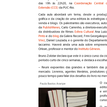
das 19h às 22h20, na
Coordenação Central 
Extensão (CCE)
da PUC-Rio.
Cada aula abordará um tema, desde a produç
gráfica e da criação de uma editora às estratégias 
venda e blogs. Os palestrantes são executivos, autor
da
PublishNews
, Carlo Carrenho; a diretora-execut
da distribuidora de filmes
Esfera Cultural
Ana Luiza
Pinto
e do
blog
da Galera Record, Frini Georgakopou
Vinci
, Daniel Louzada; e o gerente do Departament
Iaccarino. Haverá ainda uma aula sobre empree
Orlean, professor e mentor do
Instituto Gênesis
.
Bruno Zolotar declara que este é o único curso da
período curto de cinco semanas, e destaca a escolha 
– Reuni expoentes das grandes e também das pe
mercado. Livreiros, agentes literários, produtores
pouco tempo para falar dos desafios do livro no merc
O cu
Paula Bastos Araripe
edito
e em
profi
curso