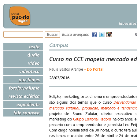
laboratór
Busca avançada
R
Campus
texto
áudio
Curso no CCE mapeia mercado edi
vídeo
- Do Portal
Paula Bastos Araripe
videoteca
28/03/2016
puc filmes
fotojornalismo
revista eclética
Edição, marketing, arte, cinema e empreendedoris
Desvendando
são alguns dos temas que o curso
expediente
mercado editorial: produção, mercado e tendênci
fale conosco
projeto de Bruno Zolotar, diretor executivo 
marketing do
Grupo Editorial Record
há oito anos, 
parceria com o empreendedor e jornalista Léo Feij
Com carga horária total de 30 horas, o curso terá aul
nas terças e quintas entre 26 de abril e 24 de mai