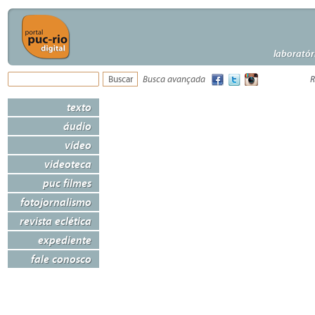
laboratór
Busca avançada
R
texto
áudio
vídeo
videoteca
puc filmes
fotojornalismo
revista eclética
expediente
fale conosco