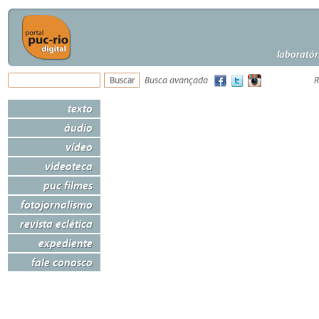
laboratór
Busca avançada
R
texto
áudio
vídeo
videoteca
puc filmes
fotojornalismo
revista eclética
expediente
fale conosco