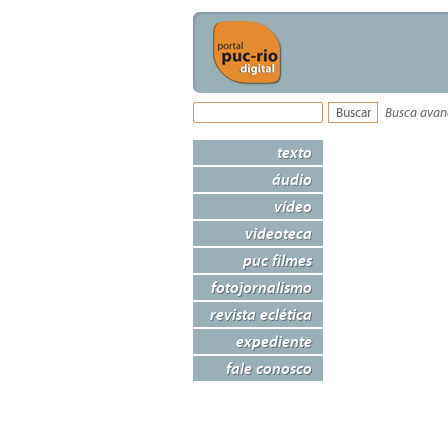
Busca ava
texto
áudio
vídeo
videoteca
puc filmes
fotojornalismo
revista eclética
expediente
fale conosco