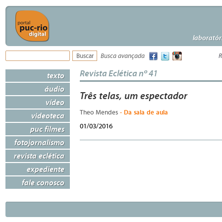
laboratór
Busca avançada
R
Revista Eclética nº 41
texto
áudio
Três telas, um espectador
vídeo
- Da sala de aula
Theo Mendes
videoteca
01/03/2016
puc filmes
fotojornalismo
revista eclética
expediente
fale conosco