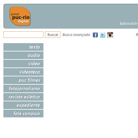
laboratór
Busca avançada
R
texto
áudio
vídeo
videoteca
puc filmes
fotojornalismo
revista eclética
expediente
fale conosco