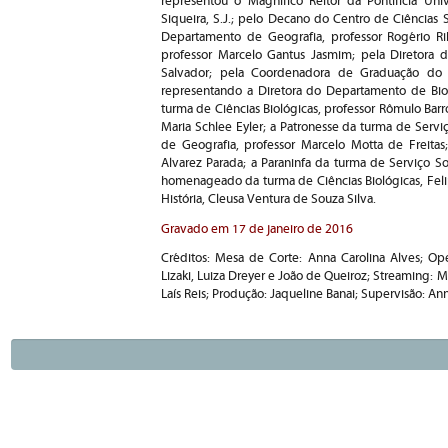
representou o Magnífico Reitor da Pontifícia Uni
Siqueira, S.J.; pelo Decano do Centro de Ciências 
Departamento de Geografia, professor Rogério Rib
professor Marcelo Gantus Jasmim; pela Diretora 
Salvador; pela Coordenadora de Graduação do cu
representando a Diretora do Departamento de Biol
turma de Ciências Biológicas, professor Rômulo Barro
Maria Schlee Eyler; a Patronesse da turma de Serviço
de Geografia, professor Marcelo Motta de Freitas;
Alvarez Parada; a Paraninfa da turma de Serviço So
homenageado da turma de Ciências Biológicas, Feli
História, Cleusa Ventura de Souza Silva.
Gravado em 17 de janeiro de 2016
Créditos: Mesa de Corte: Anna Carolina Alves; Ope
Lizaki, Luiza Dreyer e João de Queiroz; Streaming: M
Laís Reis; Produção: Jaqueline Banai; Supervisão: An