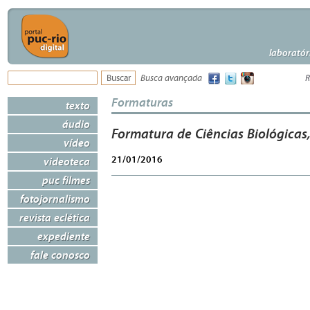
laboratór
Busca avançada
R
Formaturas
texto
áudio
Formatura de Ciências Biológicas,
vídeo
21/01/2016
videoteca
puc filmes
fotojornalismo
revista eclética
expediente
fale conosco