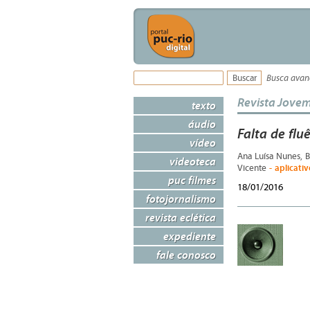
Busca ava
Revista Jove
texto
áudio
Falta de flu
vídeo
Ana Luísa Nunes, 
videoteca
- aplicati
Vicente
puc filmes
18/01/2016
fotojornalismo
revista eclética
expediente
fale conosco