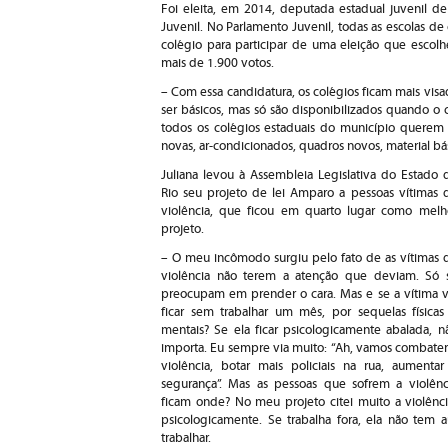
Foi eleita, em 2014, deputada estadual juvenil d
Juvenil. No Parlamento Juvenil, todas as escolas 
colégio para participar de uma eleição que escol
mais de 1.900 votos.
– Com essa candidatura, os colégios ficam mais vis
ser básicos, mas só são disponibilizados quando o 
todos os colégios estaduais do município querem
novas, ar-condicionados, quadros novos, material bá
Juliana levou à Assembleia Legislativa do Estado 
Rio seu projeto de lei Amparo a pessoas vítimas 
violência, que ficou em quarto lugar como melh
projeto.
– O meu incômodo surgiu pelo fato de as vítimas 
violência não terem a atenção que deviam. Só 
preocupam em prender o cara. Mas e se a vítima v
ficar sem trabalhar um mês, por sequelas físicas
mentais? Se ela ficar psicologicamente abalada, n
importa. Eu sempre via muito: “Ah, vamos combater
violência, botar mais policiais na rua, aumentar
segurança”. Mas as pessoas que sofrem a violênc
ficam onde? No meu projeto citei muito a violên
psicologicamente. Se trabalha fora, ela não tem a
trabalhar.