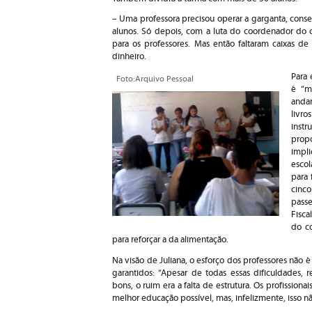
– Uma professora precisou operar a garganta, conse
alunos. Só depois, com a luta do coordenador do c
para os professores. Mas então faltaram caixas 
dinheiro.
Para 
Foto:Arquivo Pessoal
é “m
anda
livr
instr
prop
impli
escol
para 
cinc
pass
Fisca
do co
para reforçar a da alimentação.
Na visão de Juliana, o esforço dos professores não é
garantidos: “Apesar de todas essas dificuldades,
bons, o ruim era a falta de estrutura. Os profissio
melhor educação possível, mas, infelizmente, isso n