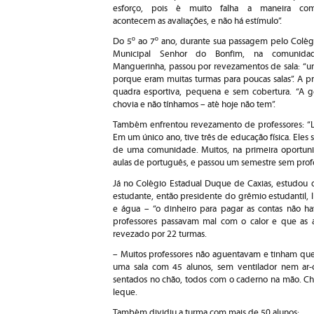
esforço, pois é muito falha a maneira co
acontecem as avaliações, e não há estímulo”.
Do 5º ao 7º ano, durante sua passagem pelo Colég
Municipal Senhor do Bonfim, na comunida
Manguerinha, passou por revezamentos de sala: “um
porque eram muitas turmas para poucas salas”. A p
quadra esportiva, pequena e sem cobertura. “A ge
chovia e não tínhamos – até hoje não tem”.
Também enfrentou revezamento de professores: “Lá
Em um único ano, tive três de educação física. Ele
de uma comunidade. Muitos, na primeira oportuni
aulas de português, e passou um semestre sem profe
Já no Colégio Estadual Duque de Caxias, estudou 
estudante, então presidente do grêmio estudantil, 
e água – “o dinheiro para pagar as contas não hav
professores passavam mal com o calor e que as au
revezado por 22 turmas.
– Muitos professores não aguentavam e tinham que
uma sala com 45 alunos, sem ventilador nem ar-c
sentados no chão, todos com o caderno na mão. Che
leque.
Também dividiu a turma com mais de 50 alunos: