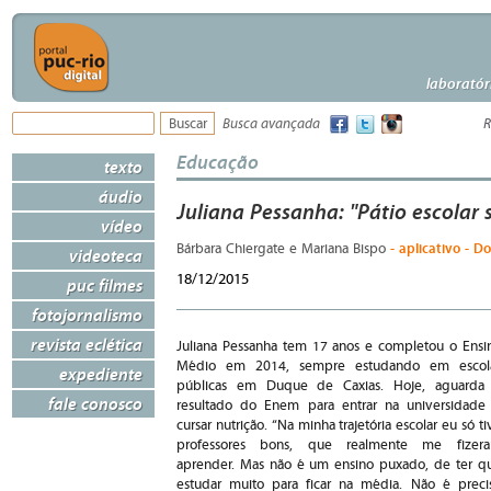
laboratór
Busca avançada
R
Educação
texto
áudio
Juliana Pessanha: "Pátio escolar 
vídeo
- aplicativo - D
Bárbara Chiergate e Mariana Bispo
videoteca
18/12/2015
puc filmes
fotojornalismo
revista eclética
Juliana Pessanha tem 17 anos e completou o Ensi
Médio em 2014, sempre estudando em escol
expediente
públicas em Duque de Caxias. Hoje, aguarda
fale conosco
resultado do Enem para entrar na universidade
cursar nutrição. “Na minha trajetória escolar eu só ti
professores bons, que realmente me fizer
aprender. Mas não é um ensino puxado, de ter q
estudar muito para ficar na média. Não é preci