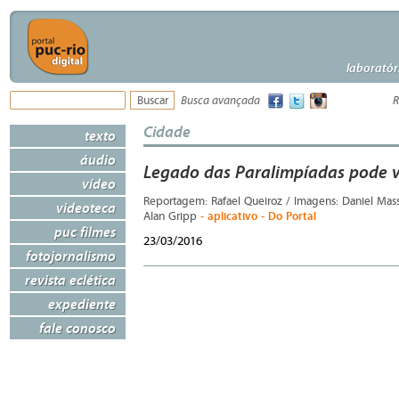
laboratór
Busca avançada
R
Cidade
texto
áudio
Legado das Paralimpíadas pode v
vídeo
Reportagem: Rafael Queiroz / Imagens: Daniel Massa
videoteca
- aplicativo - Do Portal
Alan Gripp
puc filmes
23/03/2016
fotojornalismo
revista eclética
expediente
fale conosco